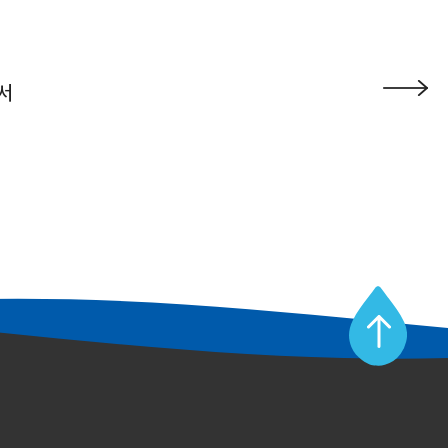
서
맨
위
로
가
기